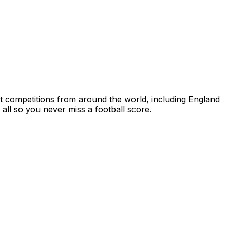
est competitions from around the world, including England
ll so you never miss a football score.