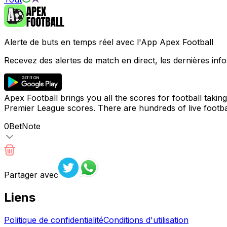
Alerte de buts en temps réel avec l'App Apex Football
Recevez des alertes de match en direct, les dernières info
Apex Football brings you all the scores for football takin
Premier League scores. There are hundreds of live footba
0
BetNote
Partager avec
Liens
Politique de confidentialité
Conditions d'utilisation