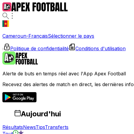
Cameroun-Français
Sélectionner le pays
Politique de confidentialité
Conditions d'utilisation
Alerte de buts en temps réel avec l'App Apex Football
Recevez des alertes de match en direct, les dernières info
Aujourd'hui
Résultats
News
Tips
Transferts
Tout