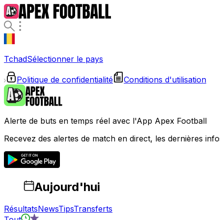
Tchad
Sélectionner le pays
Politique de confidentialité
Conditions d'utilisation
Alerte de buts en temps réel avec l'App Apex Football
Recevez des alertes de match en direct, les dernières info
Aujourd'hui
Résultats
News
Tips
Transferts
Tout