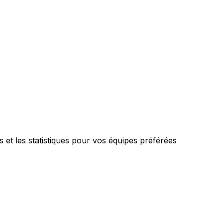
s et les statistiques pour vos équipes préférées