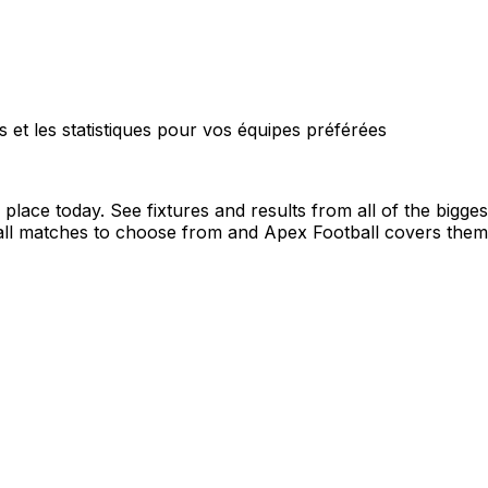
s et les statistiques pour vos équipes préférées
g place today. See fixtures and results from all of the bigg
ll matches to choose from and Apex Football covers them a