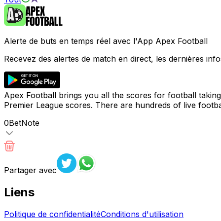
Alerte de buts en temps réel avec l'App Apex Football
Recevez des alertes de match en direct, les dernières info
Apex Football brings you all the scores for football takin
Premier League scores. There are hundreds of live footba
0
BetNote
Partager avec
Liens
Politique de confidentialité
Conditions d'utilisation