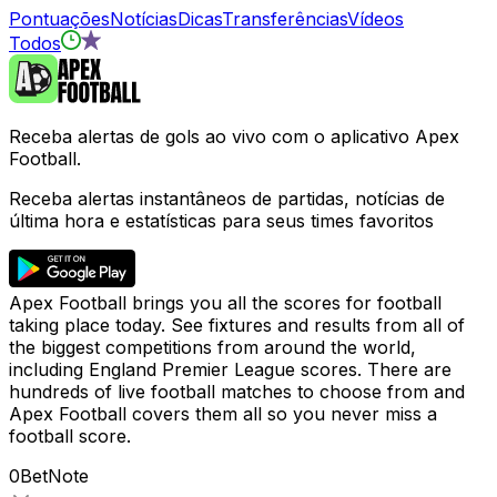
Pontuações
Notícias
Dicas
Transferências
Vídeos
Todos
Receba alertas de gols ao vivo com o aplicativo Apex
Football.
Receba alertas instantâneos de partidas, notícias de
última hora e estatísticas para seus times favoritos
Apex Football brings you all the scores for football
taking place today. See fixtures and results from all of
the biggest competitions from around the world,
including England Premier League scores. There are
hundreds of live football matches to choose from and
Apex Football covers them all so you never miss a
football score.
0
BetNote