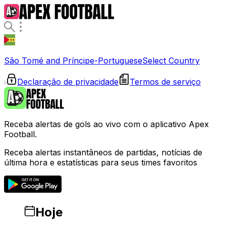
São Tomé and Príncipe-Portuguese
Select Country
Declaração de privacidade
Termos de serviço
Receba alertas de gols ao vivo com o aplicativo Apex
Football.
Receba alertas instantâneos de partidas, notícias de
última hora e estatísticas para seus times favoritos
Hoje