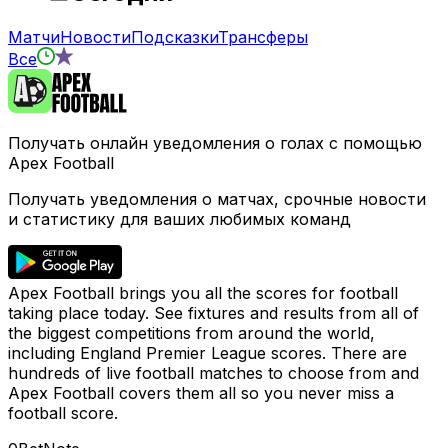
Матчи
Новости
Подсказки
Трансферы
Все
Получать онлайн уведомления о голах с помощью
Apex Football
Получать уведомления о матчах, срочные новости
и статистику для ваших любимых команд
Apex Football brings you all the scores for football
taking place today. See fixtures and results from all of
the biggest competitions from around the world,
including England Premier League scores. There are
hundreds of live football matches to choose from and
Apex Football covers them all so you never miss a
football score.