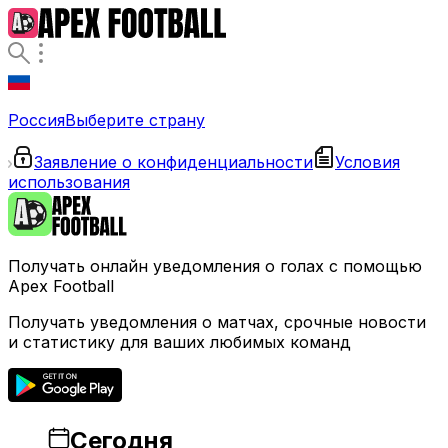
Россия
Выберите страну
Заявление о конфиденциальности
Условия
использования
Получать онлайн уведомления о голах с помощью
Apex Football
Получать уведомления о матчах, срочные новости
и статистику для ваших любимых команд
Сегодня